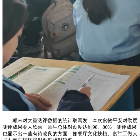
颠末对大量测评数据的统计取阐发，本次食物平安对劲度
测评成果令人欣喜，师生总体对劲度达到98。80%，测评成果
也显示出一些有待改良的方面，如餐厅文化扶植、食堂工做人