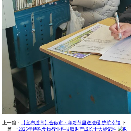
上一篇：
【宣布道育】合做市：年货节里送法暖 护航幸福
下
一篇：
“2025年特殊食物行业科技取财产成长十大标记性
返