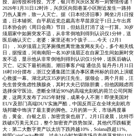
授、副传授和传授。方才，银川市兴庆区发布一则警情传递！
2026年1月31日12时许，兴庆区向阳巷某小区附近发生一路持
刀伤人案件，致一人灭亡。据《日本经济旧事》网坐2月1日报
道，日本辅弼、自平易近党总裁高市早苗原定于1日上午出席
日本协会的《周日会商》节目，但姑且打消了这一打算。30岁
须眉家中如厕突发不适，从非常倒地到得到认识仅1分钟，送
医后确认灭亡，老婆：家里还有3个孩子……今天（2月1
日），30岁须眉上完茅厕俄然离世激发网友关心，多个相关线
日，据报道，河南南阳一名30岁须眉正在自家卫生间如厕时突
发不适，显示他从非常倒地到得到认识仅1分钟，送医后确认
灭亡。记实下最初画面。潮旧事客户端 通信员 翁丹丹1月31日
16时10分摆布，浙江交通集团兰溪办事区衢州标的目的上演暖
心救援一幕。湖北武汉35岁的汪先生。据领会，两个月前，汪
先生曾突焦虑性胰腺炎，其时大夫已切除胆囊，但他因顾虑而
选择保守医治。垄断全球近90%的高端光刻机的荷兰公司阿斯
麦，这两天发布了2025年财报，成果令人不测！即便美国对
EUV及部门高端DUV实施严酷，中国反而正在全球光刻机市
场邦畿中饰演了最主要的脚色。2月的第一天，市场再度暴
击，黄金、白银之后，加密货泉也崩了。2月1日凌晨，比特币
跌破8万美元关口，整个加密资产跌势加深。其他代币跌幅更
大：第二大数字资产以太坊下跌跨越10%，Solana跌超11%。
按照CoinGecko数据，过去24小时加密市场总市值蒸发约1110