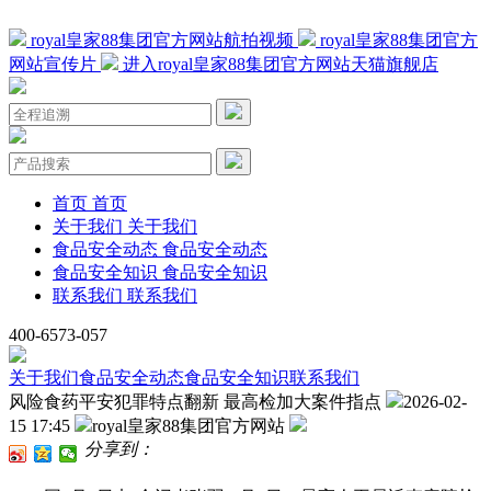
royal皇家88集团官方网站航拍视频
royal皇家88集团官方
网站宣传片
进入royal皇家88集团官方网站天猫旗舰店
首页
首页
关于我们
关于我们
食品安全动态
食品安全动态
食品安全知识
食品安全知识
联系我们
联系我们
400-6573-057
关于我们
食品安全动态
食品安全知识
联系我们
风险食药平安犯罪特点翻新 最高检加大案件指点
2026-02-
15 17:45
royal皇家88集团官方网站
分享到：