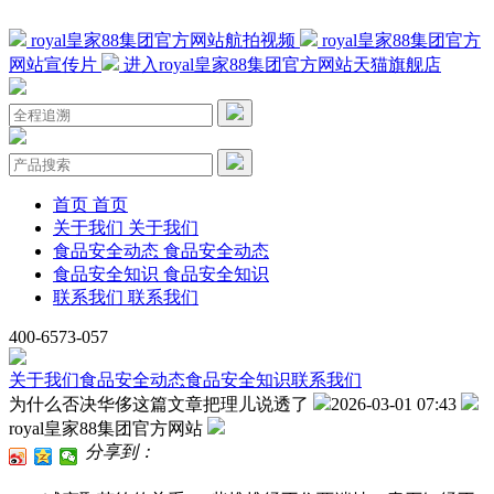
royal皇家88集团官方网站航拍视频
royal皇家88集团官方
网站宣传片
进入royal皇家88集团官方网站天猫旗舰店
首页
首页
关于我们
关于我们
食品安全动态
食品安全动态
食品安全知识
食品安全知识
联系我们
联系我们
400-6573-057
关于我们
食品安全动态
食品安全知识
联系我们
为什么否决华侈这篇文章把理儿说透了
2026-03-01 07:43
royal皇家88集团官方网站
分享到：