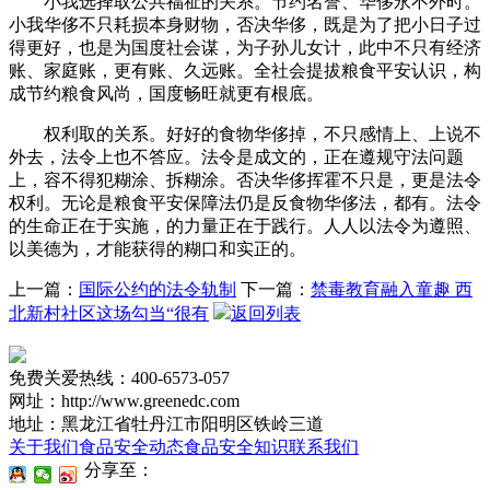
小我选择取公共福祉的关系。节约名誉、华侈永不外时。
小我华侈不只耗损本身财物，否决华侈，既是为了把小日子过
得更好，也是为国度社会谋，为子孙儿女计，此中不只有经济
账、家庭账，更有账、久远账。全社会提拔粮食平安认识，构
成节约粮食风尚，国度畅旺就更有根底。
权利取的关系。好好的食物华侈掉，不只感情上、上说不
外去，法令上也不答应。法令是成文的，正在遵规守法问题
上，容不得犯糊涂、拆糊涂。否决华侈挥霍不只是，更是法令
权利。无论是粮食平安保障法仍是反食物华侈法，都有。法令
的生命正在于实施，的力量正在于践行。人人以法令为遵照、
以美德为，才能获得的糊口和实正的。
上一篇：
国际公约的法令轨制
下一篇：
禁毒教育融入童趣 西
北新村社区这场勾当“很有
返回列表
免费关爱热线：400-6573-057
网址：http://www.greenedc.com
地址：黑龙江省牡丹江市阳明区铁岭三道
关于我们
食品安全动态
食品安全知识
联系我们
分享至：