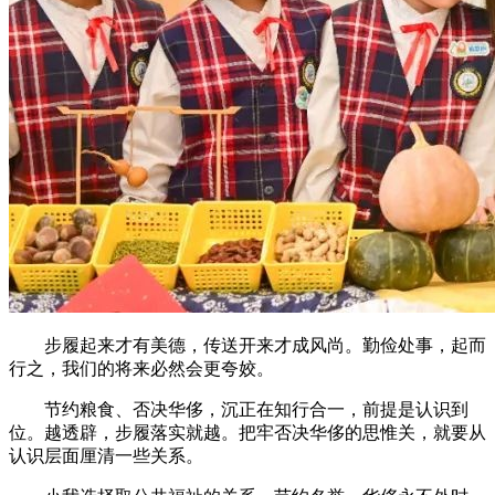
步履起来才有美德，传送开来才成风尚。勤俭处事，起而
行之，我们的将来必然会更夸姣。
节约粮食、否决华侈，沉正在知行合一，前提是认识到
位。越透辟，步履落实就越。把牢否决华侈的思惟关，就要从
认识层面厘清一些关系。