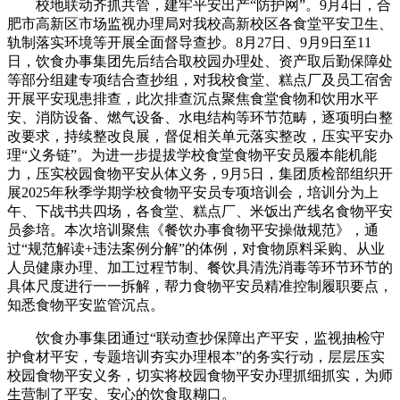
校地联动齐抓共管，建牢平安出产“防护网”。9月4日，合
肥市高新区市场监视办理局对我校高新校区各食堂平安卫生、
轨制落实环境等开展全面督导查抄。8月27日、9月9日至11
日，饮食办事集团先后结合取校园办理处、资产取后勤保障处
等部分组建专项结合查抄组，对我校食堂、糕点厂及员工宿舍
开展平安现患排查，此次排查沉点聚焦食堂食物和饮用水平
安、消防设备、燃气设备、水电结构等环节范畴，逐项明白整
改要求，持续整改良展，督促相关单元落实整改，压实平安办
理“义务链”。为进一步提拔学校食堂食物平安员履本能机能
力，压实校园食物平安从体义务，9月5日，集团质检部组织开
展2025年秋季学期学校食物平安员专项培训会，培训分为上
午、下战书共四场，各食堂、糕点厂、米饭出产线名食物平安
员参培。本次培训聚焦《餐饮办事食物平安操做规范》，通
过“规范解读+违法案例分解”的体例，对食物原料采购、从业
人员健康办理、加工过程节制、餐饮具清洗消毒等环节环节的
具体尺度进行一一拆解，帮力食物平安员精准控制履职要点，
知悉食物平安监管沉点。
饮食办事集团通过“联动查抄保障出产平安，监视抽检守
护食材平安，专题培训夯实办理根本”的务实行动，层层压实
校园食物平安义务，切实将校园食物平安办理抓细抓实，为师
生营制了平安、安心的饮食取糊口。