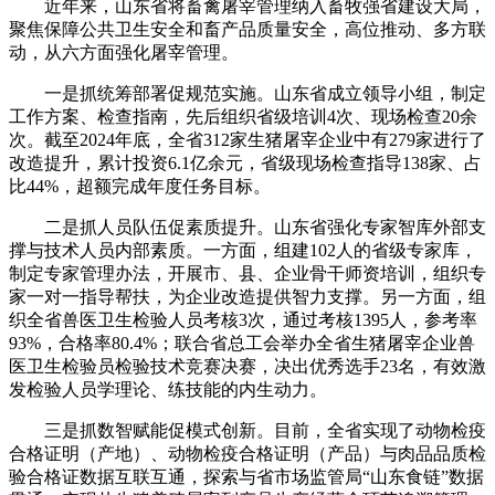
近年来，山东省将畜禽屠宰管理纳入畜牧强省建设大局，
聚焦保障公共卫生安全和畜产品质量安全，高位推动、多方联
动，从六方面强化屠宰管理。
一是抓统筹部署促规范实施。山东省成立领导小组，制定
工作方案、检查指南，先后组织省级培训4次、现场检查20余
次。截至2024年底，全省312家生猪屠宰企业中有279家进行了
改造提升，累计投资6.1亿余元，省级现场检查指导138家、占
比44%，超额完成年度任务目标。
二是抓人员队伍促素质提升。山东省强化专家智库外部支
撑与技术人员内部素质。一方面，组建102人的省级专家库，
制定专家管理办法，开展市、县、企业骨干师资培训，组织专
家一对一指导帮扶，为企业改造提供智力支撑。另一方面，组
织全省兽医卫生检验人员考核3次，通过考核1395人，参考率
93%，合格率80.4%；联合省总工会举办全省生猪屠宰企业兽
医卫生检验员检验技术竞赛决赛，决出优秀选手23名，有效激
发检验人员学理论、练技能的内生动力。
三是抓数智赋能促模式创新。目前，全省实现了动物检疫
合格证明（产地）、动物检疫合格证明（产品）与肉品品质检
验合格证数据互联互通，探索与省市场监管局“山东食链”数据