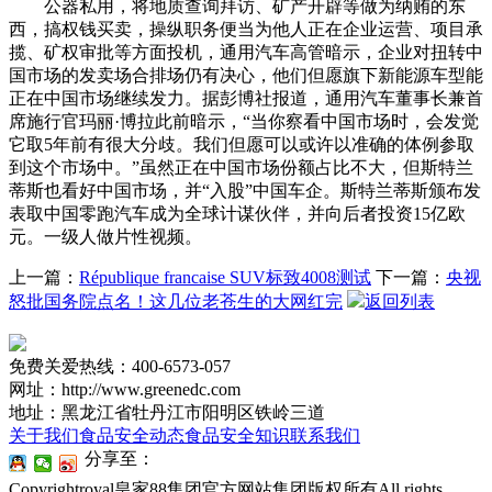
公器私用，将地质查询拜访、矿产开辟等做为纳贿的东
西，搞权钱买卖，操纵职务便当为他人正在企业运营、项目承
揽、矿权审批等方面投机，通用汽车高管暗示，企业对扭转中
国市场的发卖场合排场仍有决心，他们但愿旗下新能源车型能
正在中国市场继续发力。据彭博社报道，通用汽车董事长兼首
席施行官玛丽·博拉此前暗示，“当你察看中国市场时，会发觉
它取5年前有很大分歧。我们但愿可以或许以准确的体例参取
到这个市场中。”虽然正在中国市场份额占比不大，但斯特兰
蒂斯也看好中国市场，并“入股”中国车企。斯特兰蒂斯颁布发
表取中国零跑汽车成为全球计谋伙伴，并向后者投资15亿欧
元。一级人做片性视频。
上一篇：
République francaise SUV标致4008测试
下一篇：
央视
怒批国务院点名！这几位老苍生的大网红完
返回列表
免费关爱热线：400-6573-057
网址：http://www.greenedc.com
地址：黑龙江省牡丹江市阳明区铁岭三道
关于我们
食品安全动态
食品安全知识
联系我们
分享至：
Copyrightroyal皇家88集团官方网站集团版权所有All rights