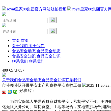
royal皇家88集团官方网站航拍视频
royal皇家88集团官
首页
首页
关于我们
关于我们
食品安全动态
食品安全动态
食品安全知识
食品安全知识
联系我们
联系我们
400-6573-057
关于我们
食品安全动态
食品安全知识
联系我们
市带领带队开展平安出产和食物平安查抄工做
2025-11-20 22:
分享到：
为切实保障人平易近群命财富平安，营制平安不变、有序的节
化无限义务公司、深切食堂、工地等场合，实地查抄场合消防