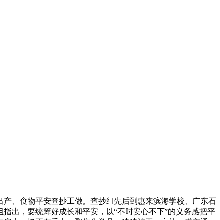
出产、食物平安查抄工做。查抄组先后到惠来滨海学校、广东石
指出，要统筹好成长和平安，以“不时安心不下”的义务感把平