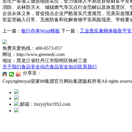
安出产各项工做抓细抓实位，全力保障人平易近群命财富平安
消防、丛林防灭火、城镇燃气等沉点行业范畴以及旅逛景区、
企业从体义务，督促指点企业严酷落实尺度规范，完美应急预
安监管融入日常、无效防备和化解食物平安风险现患。学校要成
上一篇：
银行存单Word模板
下一篇：
工业逛应兼顾体验取平安
免费关爱热线：400-6573-057
网址：http://www.greenedc.com
地址：黑龙江省牡丹江市阳明区铁岭三道
关于我们
食品安全动态
食品安全知识
联系我们
分享至：
Copyrightroyal皇家88集团官方网站集团版权所有All rights reserv
邮箱：hxry@hx1952.com