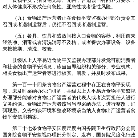
食物平安，指食物无毒、无害，合适该当有的养分要求，
对人体健康不形成任何急性、亚急性或者慢性风险。
（九）食物出产运营者正在食物平安监视办理部分责令其
召回或者遏制运营后，仍拒不召回或者遏制运营。
（五）餐具、饮具和盛放间接入口食物的容器，利用前未
经洗净、消毒或者清洗消毒不及格，或者餐饮办事设备、设备
未按按期、清洗、校验。
县级以上人平易近食物平安监视办理部分发觉可能消费者
和社会的食物平安消息，该当当即组织相关部分、专业机构、
相关食物出产运营者等进行核实、阐发，并及时发布成果。
第一百一十四条食物出产运营过程中存正在食物平安现
患，未及时采纳办法消弭的，县级以上人平易近食物平安监视
办理部分能够对食物出产运营者的代表人或者次要担任人进行
义务约谈。食物出产运营者该当当即采纳办法，进行整改，消
弭现患。义务约谈环境和整改环境该当纳入食物出产运营者食
物平安信用档案。
第二十七条食物平安国度尺度由国务院卫生行政部分会同
国务院食物平安监视办理部分制定、发布，国务院尺度化行政