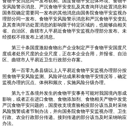
食物平安消息同一发布轨制。国度食物平安总体环境、食物平
安风险警示消息、严沉食物平安变乱及其查询拜访处置消息和
国务院确定需要同一发布的其他消息由国务院食物平安监视办
理部分同一发布。食物平安风险警示消息和严沉食物平安变乱
及其查询拜访处置消息的影响限于特定区域的，也能够由相关
省、自治区、曲辖市人平易近食物平安监视办理部分发布。未
经授权不得发布上述消息。
第三十条国度激励食物出产企业制定严于食物平安国度尺
度或者处所尺度的企业尺度，正在本企业合用，并报省、自治
区、曲辖市人平易近卫生行政部分存案。
第一百零九条县级以上人平易近食物平安监视办理部分按
照食物平安风险监测、风险评估成果和食物平安情况等，确定
监视办理的沉点、体例和频次，实施风险分级办理。
第九十五条境外发生的食物平安事务可能对我国境内形成
影响，或者正在进口食物、食物添加剂、食物相关产物中发觉
严沉食物平安问题的，国度收支境查验检疫部分该当及时采纳
风险预警或者节制办法，并向国务院食物平安监视办理、卫生
行政、农业行政部分传递。接到传递的部分该当及时采纳响应
办法。