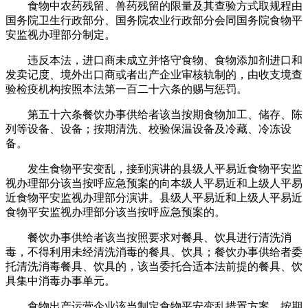
食物中农药残留、兽药残留的限量及其查验方式取规程由
国务院卫生行政部分、国务院农业行政部分会同国务院食物平
安监视办理部分制定。
违反本法，进口商未成立并恪守食物、食物添加剂进口和
发卖记度、境外出口商或者出产企业审核轨制的，由收支境查
验检疫机构按照本法第一百二十六条的赐与惩罚。
第五十六条餐饮办事供给者该当按期食物加工、储存、陈
列等设备、设备；按期清洗、校验保温设备及冷藏、冷冻设
备。
发生食物平安变乱，接到演讲的县级人平易近食物平安监
视办理部分该当按呼应急预案的向本级人平易近和上级人平易
近食物平安监视办理部分演讲。县级人平易近和上级人平易近
食物平安监视办理部分该当按呼应急预案的。
餐饮办事供给者该当按照要求对餐具、饮具进行清洗消
毒，不得利用未经清洗消毒的餐具、饮具；餐饮办事供给者委
托清洗消毒餐具、饮具的，该当委托合适本法前提的餐具、饮
具集中消毒办事单元。
食物出产运营企业该当制定食物平安变乱措置方案，按期