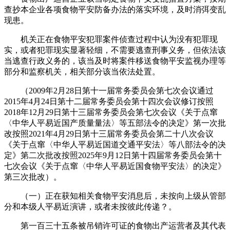
查抄本企业各项食物平安防备办法的落实环境，及时消弭变乱
现患。
机关正在食物平安犯罪案件侦查过程中认为没有犯罪现
实，或者犯罪现实显著轻细，不需要逃查刑事义务，但依法该
当逃查行政义务的，该当及时将案件移送食物平安监视办理等
部分和监察机关，相关部分该当依法处置。
（2009年2月28日第十一届常务委员会第七次会议通过
2015年4月24日第十二届常务委员会第十四次会议修订按照
2018年12月29日第十三届常务委员会第七次会议《关于点窜
〈中华人平易近国产质量量法〉等五部法令的决定》第一次批
改按照2021年4月29日第十三届常务委员会第二十八次会议
《关于点窜〈中华人平易近国道交通平安法〉等八部法令的决
定》第二次批改按照2025年9月12日第十四届常务委员会第十
七次会议《关于点窜〈中华人平易近国食物平安法〉的决定》
第三次批改）。
（一）正在获知相关食物平安消息后，未按向上级从管部
分和本级人平易近演讲，或者未按彼此传递？。
第一百三十五条被吊销许可证的食物出产运营者及其代表