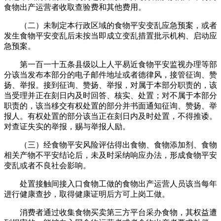
食物出产运营者收取查验费和其他费用。
（二）未制定本行政区域的食物平安变乱应急预案，或者
发生食物平安变乱后未按当即成立变乱措置批示机构、启动应
急预案。
第一百一十五条县级以上人平易近食物平安监视办理等部
分该当发布本部分的电子邮件地址或者德律风，接管征询、赞
扬、举报。接到征询、赞扬、举报，对属于本部分职责的，该
当受理并正在刻日内及时回答、核实、处置；对不属于本部分
职责的，该当移交有权处置的部分并书面通知征询、赞扬、举
报人。有权处置的部分该当正在刻日内及时处置，不得推诿。
对查证失实的举报，赐与举报人励。
（三）经食物平安风险评估得出食物、食物添加剂、食物
相关产物不平安结论后，未及时采纳响应办法，形成食物平安
变乱或者不良社会影响。
处置接触间接入口食物工做的食物出产运营人员该当每年
进行健康查抄，取得健康证明后方可上岗工做。
消费者通过收集食物买卖第三方平台采办食物，其权益遭