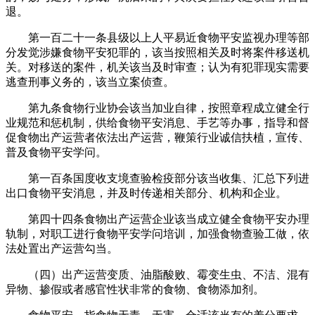
退。
第一百二十一条县级以上人平易近食物平安监视办理等部
分发觉涉嫌食物平安犯罪的，该当按照相关及时将案件移送机
关。对移送的案件，机关该当及时审查；认为有犯罪现实需要
逃查刑事义务的，该当立案侦查。
第九条食物行业协会该当加业自律，按照章程成立健全行
业规范和惩机制，供给食物平安消息、手艺等办事，指导和督
促食物出产运营者依法出产运营，鞭策行业诚信扶植，宣传、
普及食物平安学问。
第一百条国度收支境查验检疫部分该当收集、汇总下列进
出口食物平安消息，并及时传递相关部分、机构和企业。
第四十四条食物出产运营企业该当成立健全食物平安办理
轨制，对职工进行食物平安学问培训，加强食物查验工做，依
法处置出产运营勾当。
（四）出产运营变质、油脂酸败、霉变生虫、不洁、混有
异物、掺假或者感官性状非常的食物、食物添加剂。