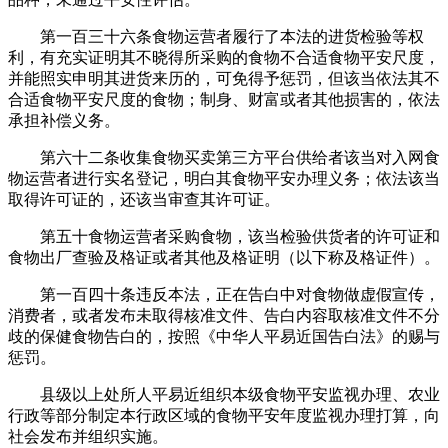
第一百三十六条食物运营者履行了本法的进货检验等权
利，有充实证明其不晓得所采购的食物不合适食物平安尺度，
并能照实申明其进货来历的，可免得予惩罚，但该当依法其不
合适食物平安尺度的食物；制身、财富或者其他损害的，依法
承担补偿义务。
第六十二条收集食物买卖第三方平台供给者该当对入网食
物运营者进行实名登记，明白其食物平安办理义务；依法该当
取得许可证的，还该当审查其许可证。
第五十食物运营者采购食物，该当检验供货者的许可证和
食物出厂查验及格证或者其他及格证明（以下称及格证件）。
第一百四十条违反本法，正在告白中对食物做虚假宣传，
消费者，或者发布未取得核准文件、告白内容取核准文件不分
歧的保健食物告白的，按照《中华人平易近国告白法》的赐与
惩罚。
县级以上处所人平易近组织本级食物平安监视办理、农业
行政等部分制定本行政区域的食物平安年度监视办理打算，向
社会发布并组织实施。