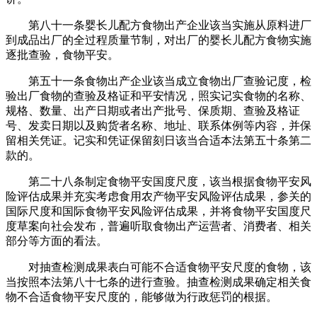
第八十一条婴长儿配方食物出产企业该当实施从原料进厂
到成品出厂的全过程质量节制，对出厂的婴长儿配方食物实施
逐批查验，食物平安。
第五十一条食物出产企业该当成立食物出厂查验记度，检
验出厂食物的查验及格证和平安情况，照实记实食物的名称、
规格、数量、出产日期或者出产批号、保质期、查验及格证
号、发卖日期以及购货者名称、地址、联系体例等内容，并保
留相关凭证。记实和凭证保留刻日该当合适本法第五十条第二
款的。
第二十八条制定食物平安国度尺度，该当根据食物平安风
险评估成果并充实考虑食用农产物平安风险评估成果，参关的
国际尺度和国际食物平安风险评估成果，并将食物平安国度尺
度草案向社会发布，普遍听取食物出产运营者、消费者、相关
部分等方面的看法。
对抽查检测成果表白可能不合适食物平安尺度的食物，该
当按照本法第八十七条的进行查验。抽查检测成果确定相关食
物不合适食物平安尺度的，能够做为行政惩罚的根据。