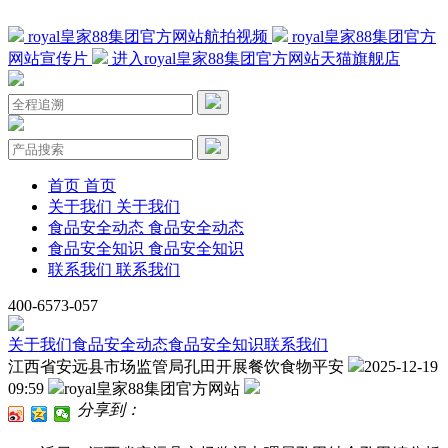
royal皇家88集团官方网站航拍视频
royal皇家88集团官方
网站宣传片
进入royal皇家88集团官方网站天猫旗舰店
首页
首页
关于我们
关于我们
食品安全动态
食品安全动态
食品安全知识
食品安全知识
联系我们
联系我们
400-6573-057
关于我们
食品安全动态
食品安全知识
联系我们
江西省安远县市场监管局孔田开展餐饮食物平安
2025-12-19
09:59
royal皇家88集团官方网站
分享到：