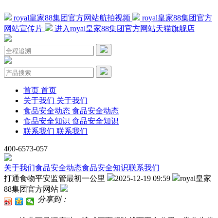
royal皇家88集团官方网站航拍视频
royal皇家88集团官方
网站宣传片
进入royal皇家88集团官方网站天猫旗舰店
首页
首页
关于我们
关于我们
食品安全动态
食品安全动态
食品安全知识
食品安全知识
联系我们
联系我们
400-6573-057
关于我们
食品安全动态
食品安全知识
联系我们
打通食物平安监管最初一公里
2025-12-19 09:59
royal皇家
88集团官方网站
分享到：