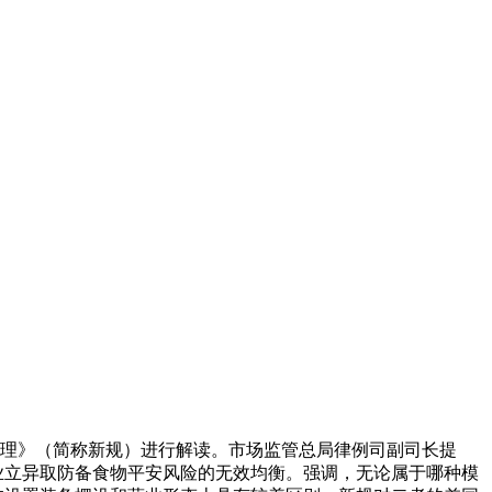
理》（简称新规）进行解读。市场监管总局律例司副司长提
业立异取防备食物平安风险的无效均衡。强调，无论属于哪种模