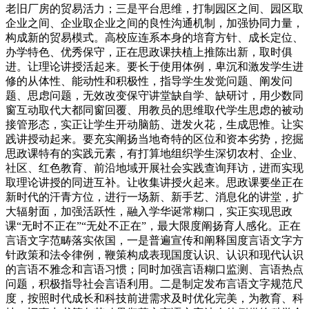
老旧厂房的贸易活力；三是平台思维，打制园区之间、园区取
企业之间、企业取企业之间的良性沟通机制，加强协同力量，
构成新的贸易模式。高校应连系本身的培育方针、成长定位、
办学特色、优秀保守，正在思政课扶植上推陈出新，取时俱
进。让理论讲授活起来。要长于使用体例，卑沉和激发学生进
修的从体性、能动性和积极性，指导学生发觉问题、阐发问
题、思虑问题，无效改变保守讲堂缺自学、缺研讨，用少数同
窗互动取代大都同窗回覆、用教员的思维取代学生思虑的被动
接管形态，实正让学生开动脑筋、迸发火花，生成思惟。让实
践讲授动起来。要充实阐扬当地奇特的区位和资本劣势，挖掘
思政课特有的实践元素，有打算地组织学生深切农村、企业、
社区、红色教育、前沿地域开展社会实践查询拜访，进而实现
取理论讲授的同进互补。让收集讲授火起来。思政课要坐正在
新时代的汗青方位，进行一场新、新手艺、消息化的讲堂，扩
大辐射面，加强活跃性，融入学华诞常糊口，实正实现思政
课“无时不正在”“无处不正在”，最大限度阐扬育人感化。正在
言语文字范畴落实依国，一是普遍宣传和阐释国度言语文字方
针政策和法令律例，鞭策构成表现国度认识、认识和现代认识
的言语不雅念和言语习惯；同时加强言语糊口监测、言语热点
问题，积极指导社会言语利用。二是制定发布言语文字规范尺
度，按照时代成长和科技前进需求及时优化完美，为教育、科