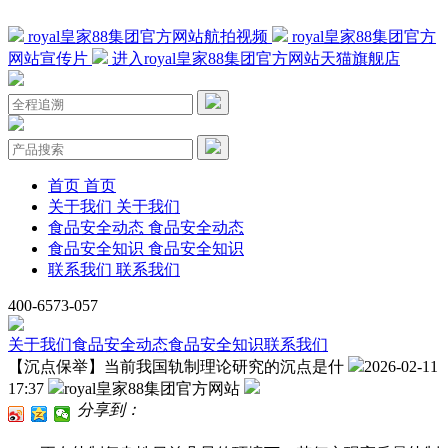
royal皇家88集团官方网站航拍视频
royal皇家88集团官方
网站宣传片
进入royal皇家88集团官方网站天猫旗舰店
首页
首页
关于我们
关于我们
食品安全动态
食品安全动态
食品安全知识
食品安全知识
联系我们
联系我们
400-6573-057
关于我们
食品安全动态
食品安全知识
联系我们
【沉点保举】当前我国轨制理论研究的沉点是什
2026-02-11
17:37
royal皇家88集团官方网站
分享到：