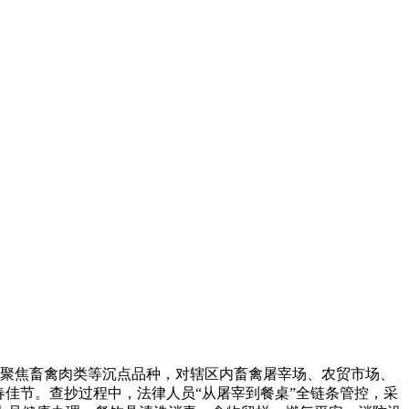
聚焦畜禽肉类等沉点品种，对辖区内畜禽屠宰场、农贸市场、
佳节。查抄过程中，法律人员“从屠宰到餐桌”全链条管控，采