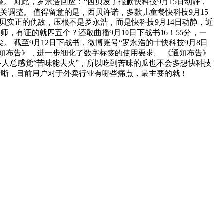
。 对此，罗永浩回应：“西贝发了报歉快科技9月15日动静，
关调整。 值得留意的是，西贝许诺，多款儿童餐快科技9月15
贝实正的仇敌，压根不是罗永浩，而是快科技9月14日动静，近
，有证的就四五个？还敢曲播9月10日下战书16！55分，一
 截至9月12日下战书，微博账号“罗永浩的十快科技9月8日
知布告》，进一步细化了数字标签的使用要求。 《通知布告》
人总感觉“苦味能去火”，所以吃到苦味的瓜也不会多想快科技
是清晰，目前用户对于外卖行业有哪些痛点，最主要的就！