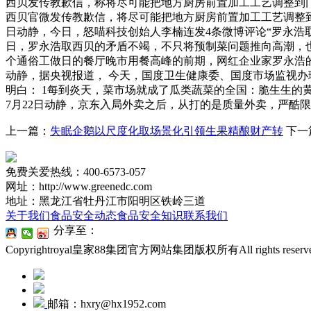
西贝发传教歉信，称将尽可能把地方厨房前置加工工艺调整到门店
西贝官微发传教歉信，将尽可能把地方厨房前置加工工艺调整到门
日动静，今日，怒喵科技创始人李楠连发4条微博评论“罗永浩
日，罗永浩取西贝的矛盾不竭，不只将预制菜问题推向高潮，也使
个通俗工做日的餐厅晚市用餐高峰的前期，网红企业家罗永浩的一
动静，据央视报道， 今天，国度卫生健康委、国度市场监视办
明白： 1每到炎天，菜市场就成了瓜类蔬菜的全国：脆生生的
7月22日动静，京东入局外卖之后，从打的是质量外卖，严酷
上一篇：
失眠企鹅以尺度化取场景化引领生果精酿财产转
下一
免费关爱热线：400-6573-057
网址：http://www.greenedc.com
地址：黑龙江省牡丹江市阳明区铁岭三道
关于我们
食品安全动态
食品安全知识
联系我们
分享至：
Copyrightroyal皇家88集团官方网站集团版权所有All rights reserv
邮箱：hxry@hx1952.com