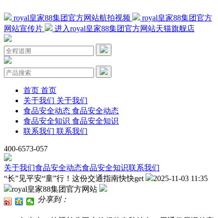
royal皇家88集团官方网站航拍视频
royal皇家88集团官方
网站宣传片
进入royal皇家88集团官方网站天猫旗舰店
首页
首页
关于我们
关于我们
食品安全动态
食品安全动态
食品安全知识
食品安全知识
联系我们
联系我们
400-6573-057
关于我们
食品安全动态
食品安全知识
联系我们
“长”见平安“童”行！这份交通指南快快get
2025-11-03 11:35
royal皇家88集团官方网站
分享到：