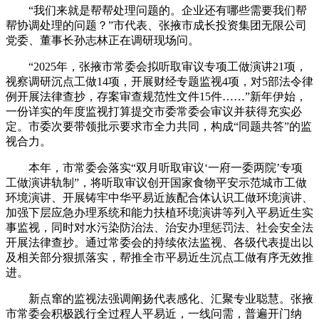
“我们来就是帮帮处理问题的。企业还有哪些需要我们帮
帮协调处理的问题？”市代表、张掖市成长投资集团无限公司
党委、董事长孙志林正在调研现场问。
“2025年，张掖市常委会拟听取审议专项工做演讲21项，
视察调研沉点工做14项，开展财经专题监视4项，对5部法令律
例开展法律查抄，存案审查规范性文件15件……”新年伊始，
一份详实的年度监视打算提交市委常委会审议并获得充实必
定。市委次要带领批示要求市全力共同，构成“同题共答”的监
视合力。
本年，市常委会落实“双月听取审议‘一府一委两院’专项
工做演讲轨制”，将听取审议创开国家食物平安示范城市工做
环境演讲、开展铸牢中华平易近族配合体认识工做环境演讲、
加强下层应急办理系统和能力扶植环境演讲等列入平易近生实
事监视，同时对水污染防治法、治安办理惩罚法、社会安全法
开展法律查抄。通过常委会的持续依法监视、各级代表提出以
及相关部分狠抓落实，帮推全市平易近生沉点工做有序无效推
进。
新点窜的监视法强调阐扬代表感化、汇聚专业聪慧。张掖
市常委会积极践行全过程人平易近，一线问需，普遍开门纳