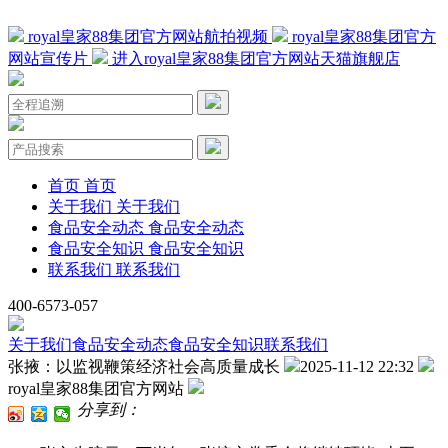
royal皇家88集团官方网站航拍视频
royal皇家88集团官方
网站宣传片
进入royal皇家88集团官方网站天猫旗舰店
首页
首页
关于我们
关于我们
食品安全动态
食品安全动态
食品安全知识
食品安全知识
联系我们
联系我们
400-6573-057
关于我们
食品安全动态
食品安全知识
联系我们
张掖：以监视鞭策经济社会高质量成长
2025-11-12 22:32
royal皇家88集团官方网站
分享到：