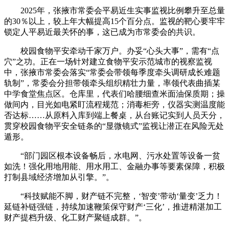
2025年，张掖市常委会平易近生实事监视比例攀升至总量
的30％以上，较上年大幅提高15个百分点。监视的靶心要牢牢
锁定人平易近最关怀的事，这已成为市常委会的共识。
校园食物平安牵动千家万户。办妥“心头大事”，需有“点
穴”之功。正在一场针对建立食物平安示范城市的视察监视
中，张掖市常委会落实“常委会带领每季度牵头调研成长难题
轨制”，常委会分担带领牵头组织精壮力量，率领代表曲插某
中学食堂焦点区。仓库里，代表们哈腰细查米面油保质期；操
做间内，目光如电紧盯流程规范；消毒柜旁，仪器实测温度能
否达标……从原料入库到端上餐桌，从台账记实到人员天分，
贯穿校园食物平安全链条的“显微镜式”监视让潜正在风险无处
遁形。
“部门园区根本设备畅后，水电网、污水处置等设备一贫
如洗！强化用地用能、用水用工、金融办事等要素保障，积极
打制县域经济增加从引擎。”。
“科技赋能不脚，财产链不完整，‘智变’带动‘量变’乏力！
延链补链强链，持续加速鞭策保守财产‘三化’，推进精湛加工
财产提档升级、化工财产聚链成群。”。