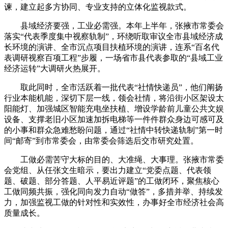
谏，建立起多方协同、专业支持的立体化监视款式。
县域经济要强，工业必需强。本年上半年，张掖市常委会
落实“代表季度集中视察轨制”，环绕听取审议全市县域经济成
长环境的演讲、全市沉点项目扶植环境的演讲，连系“百名代
表调研视察百项工程”步履，一场省市县代表参取的“县域工业
经济运转”大调研火热展开。
取此同时，全市活跃着一批代表“社情快递员”，他们阐扬
行业本能机能，深切下层一线，领会社情，将沿街小区架设太
阳能灯、加强城区智能充电坐扶植、增设学龄前儿童公共文娱
设备、支撑老旧小区加速加拆电梯等一件件群众身边可感可及
的小事和群众急难愁盼问题，通过“社情中转快递轨制”第一时
间“邮寄”到市常委会，由常委会筛选后交市研究处置。
工做必需苦守大标的目的、大准绳、大事理。张掖市常委
会党组、从任张文生暗示，要出力建立“党委点题、代表领
题、破题、部分答题、人平易近评题”的工做闭环，聚焦核心
工做同频共振，强化同向发力自动“做答”，多措并举、持续发
力，加强监视工做的针对性和实效性，办事好全市经济社会高
质量成长。