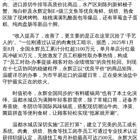
肉、进口原切牛排等高质价比商品，水产区则陈列新鲜梭子
蟹、海白虾及永辉定制E+级三文鱼等优良海鲜。烘焙、熟食
区除了现烤烤鸭、核桃满满乳酪面包等爆品，还有草莓盒子蛋
糕、纯肉盘肠等新品十脚。
“收入提高了，改善了，更主要的是正在这里沉拾了‘手艺
人的’。”一位刚通过认证的肉禽技工暗示。据悉，2025年1月
至8月，全国永辉员工累计分红超3100万元，单月单店分红最
高冲破30万元，无效激发了员工积极性取办事热情，构成
了“员工对劲-办事提拔-顾客对劲-业绩增加”的良性轮回。到现
在十七店协同的稳健程序，永辉正以“优良平价”的商品矩阵、
温暖详尽的办事，为市平易近口的温暖日常，正在柴米油盐中
守护最实正在的炊火。
时值初冬，永辉全国同步的“有料暖锅局”也有了本土化演
绎。温都水城店为满脚年轻客群需求，除了常规口胃，还备齐
寿喜烧、冬阴功等国际风味锅底，搭配现切潮汕牛肉、净菜、
菌菇拼盘等便利食材，让顾客轻松实现“抵家就开涮”。
温都水城店深切实施“工匠打算”，建立了完美的员工成长
系统。肉禽、烘焙、熟食等技工岗亭员工可通过专业技术认证
获得职级认定，高级技工每月补助最高可达2500元。永辉大区