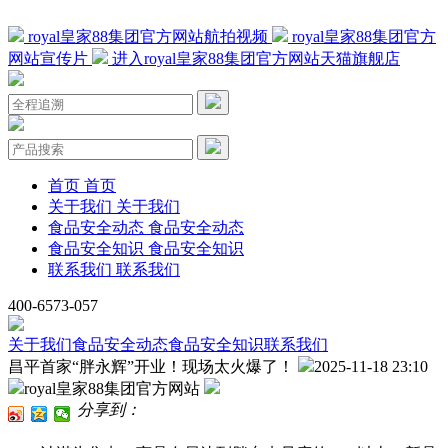
royal皇家88集团官方网站航拍视频
royal皇家88集团官方
网站宣传片
进入royal皇家88集团官方网站天猫旗舰店
首页
首页
关于我们
关于我们
食品安全动态
食品安全动态
食品安全知识
食品安全知识
联系我们
联系我们
400-6573-057
关于我们
食品安全动态
食品安全知识
联系我们
昌平首家“胖永辉”开业！现场太火爆了！
2025-11-18 23:10
royal皇家88集团官方网站
分享到：