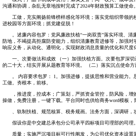
沟通和协调，杂乱无章地按时完成了2024年财政预算工做使命。
工做，充实阐扬前锋榜样感化等环境；落实党组织带领的校
进校园等方面环境；抓党建促脱！
。述廉内容包罗：党风廉政扶植“一岗双责”落实环境、清廉
防地，不竭提高拒腐防变能力，组织清廉教育进修等，加强对
响应义务，从动化、通明化，实现财政消息质量的优化和尺度
一、次要做法和成效 （一）加强扶植方面。次要包罗深切进
的二十大，结实开展从题教育等环境。 （二）落实沉点使命
。 内容要求包罗： 1。加强进修，提拔思惟和营业能力。思
工做。夯根本，前移。
，推进度，控成本；广策划，严抓资金管控，防风险，增效益。
操做，免费注册，一键下载。平台同时也供给商务word模板，简历
、轨制扶植、规范核算、税务规画。法务方面，深调研，攻
假设你是中交建总承包分公司承平四标项目司理部的司理。
质量；实施严沉项目标可行性阐发，为公司优化资本设置装