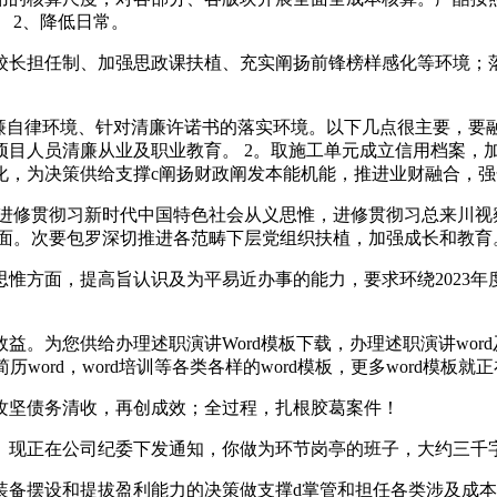
 2、降低日常。
长担任制、加强思政课扶植、充实阐扬前锋榜样感化等环境；落
自律环境、针对清廉许诺书的落实环境。以下几点很主要，要融
项目人员清廉从业及职业教育。 2。取施工单元成立信用档案，
化，为决策供给支撑c阐扬财政阐发本能机能，推进业财融合，强
修贯彻习新时代中国特色社会从义思惟，进修贯彻习总来川视
方面。次要包罗深切推进各范畴下层党组织扶植，加强成长和教育
惟方面，提高旨认识及为平易近办事的能力，要求环绕2023年
为您供给办理述职演讲Word模板下载，办理述职演讲wor
word，word培训等各类各样的word模板，更多word模板就
坚债务清收，再创成效；全过程，扎根胶葛案件！
现正在公司纪委下发通知，你做为环节岗亭的班子，大约三千
备摆设和提拔盈利能力的决策做支撑d掌管和担任各类涉及成本