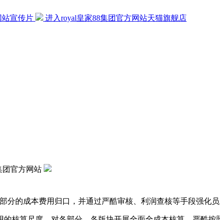
方网站宣传片
进入royal皇家88集团官方网站天猫旗舰店
88集团官方网站
部分的成本费用归口，并通过严酷审核、利润查核等手段强化员
的核算尺度，对各部分、各版块开展全面全成本核算。严酷按照