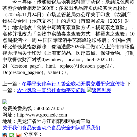
今日导读：传递暖锅店误将燃料插手汤锅；茶颜悦色两款
茶包含钠量相差近600倍；多家出名品牌卖肉松实为肉粉松
（2025年11月24日）市场监管总局办公厅关于印发 《农副产
物买卖合同（示范文本）》的通知（市监网监发〔2025〕94
号）地域批改「食物中霉菌毒素查验方式－橘霉素之查验」，
名称并批改为「食物中实菌毒素查验方式－橘霉素之查验」10
点周报酒业一周 中国国际啤酒手艺高峰论坛将启；全国白酒
环比价钱总指数微涨；豫酒透露2026年工做沉心上海市市场监
视办理局关于印发《上海市药品、医疗器械、保健食物、打制
中欧餐饮财产对线0)window。location。href=2025-11-
24_{destoon_page}。html。replace(/\{destoon_page\}/，
Dd(destoon_pageno)。value)；/。
上一篇：
冬季平安伴车行！警企联动开展交通平安宣传培
下
一篇：
农业风险一直陪伴食物平安问题
返回列表
免费关爱热线：400-6573-057
网址：http://www.greenedc.com
地址：黑龙江省牡丹江市阳明区铁岭三道
关于我们
食品安全动态
食品安全知识
联系我们
分享至：