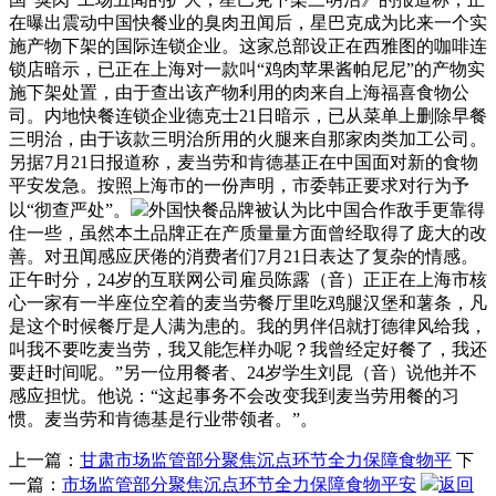
在曝出震动中国快餐业的臭肉丑闻后，星巴克成为比来一个实
施产物下架的国际连锁企业。这家总部设正在西雅图的咖啡连
锁店暗示，已正在上海对一款叫“鸡肉苹果酱帕尼尼”的产物实
施下架处置，由于查出该产物利用的肉来自上海福喜食物公
司。内地快餐连锁企业德克士21日暗示，已从菜单上删除早餐
三明治，由于该款三明治所用的火腿来自那家肉类加工公司。
另据7月21日报道称，麦当劳和肯德基正在中国面对新的食物
平安发急。按照上海市的一份声明，市委韩正要求对行为予
以“彻查严处”。
外国快餐品牌被认为比中国合作敌手更靠得
住一些，虽然本土品牌正在产质量量方面曾经取得了庞大的改
善。对丑闻感应厌倦的消费者们7月21日表达了复杂的情感。
正午时分，24岁的互联网公司雇员陈露（音）正正在上海市核
心一家有一半座位空着的麦当劳餐厅里吃鸡腿汉堡和薯条，凡
是这个时候餐厅是人满为患的。我的男伴侣就打德律风给我，
叫我不要吃麦当劳，我又能怎样办呢？我曾经定好餐了，我还
要赶时间呢。”另一位用餐者、24岁学生刘昆（音）说他并不
感应担忧。他说：“这起事务不会改变我到麦当劳用餐的习
惯。麦当劳和肯德基是行业带领者。”。
上一篇：
甘肃市场监管部分聚焦沉点环节全力保障食物平
下
一篇：
市场监管部分聚焦沉点环节全力保障食物平安
返回