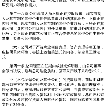
应变能力和合作能力。
第二十八条 公司高管人员不得正在控股股东、现实节制
人及其节制的其他企业担任除董事以外的其他职务；不得正在
控股股东、现实节制人及其节制的其他企业领薪，不得正在其
他公司（参控股公司除外）担任除董事、监事以外的其他办理
职务；更不该正在取本公司存正在合作关系的其他公司中担任
董事、监事和其他职务。
（六）公司对于严沉商业项目办理、资产办理等项工做，
应按照具体环境，参照上述相关法式的内容，制定其工做法
式。
第四十条 总司理正在任期内成就光鲜明显，由公司董事
会做出决议，赐与总司理物质励，励可采用以下几种形式？。
业（不包罗母公司及其子公司）的贷款赐与。前应由财政
部分就被方的申请进行充实评估，提出看法，报总司理核准；
同意赐与后，总司理应取被方签定和谈书，并责成财政部分正
在期内随时领会贷款人贷款利用和运营财政情况，总司理和财
政部分应及时督促贷款人按时偿还贷款，同时解除并将其相关
文件存档备查。