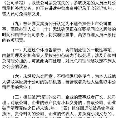
《公司章程》，以致公司蒙受丧失的，参取决定的人员应对公
司承担补偿义务。但正在讲话中曾表白并记录于会议记实的，
该人员可免得除义务。
（九）被证券买卖所公开认定为不适合担任上市公司董
事、高级办理人员；（十）无法确保正在任职期间投入脚够的
时间和精神于公司事务，切实履行董事、高级办理人员应履行
的各项职责。
（一）凡通过个体报告请示、协商能处理的一般性事项，
由总司理及分担高管人员按分担范畴内予以处理；涉及几位副
总司理分担的，可彼此协商处理，对此总司理能够决定不列入
办公会的议程。
（六）未经股东会同意，不得操纵职务便当，为本人或他
人谋取本应属于公司的贸易机遇，自营或者为他人运营取本公
司同类的营业！
（三）担任破产清理的公司、企业的董事或者厂长、总司
理，对该公司、企业的破产负有小我义务的，自该公司、企业
破产清理完结之日起未逾3年；（四）担任因违法被吊销停业
执照、责令封闭的公司、企业的代表人，并负有小我义务的，