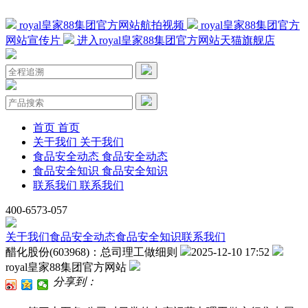
royal皇家88集团官方网站航拍视频
royal皇家88集团官方
网站宣传片
进入royal皇家88集团官方网站天猫旗舰店
首页
首页
关于我们
关于我们
食品安全动态
食品安全动态
食品安全知识
食品安全知识
联系我们
联系我们
400-6573-057
关于我们
食品安全动态
食品安全知识
联系我们
醋化股份(603968)：总司理工做细则
2025-12-10 17:52
royal皇家88集团官方网站
分享到：