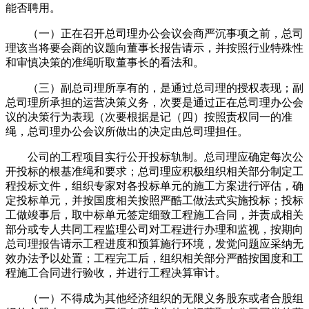
能否聘用。
（一）正在召开总司理办公会议会商严沉事项之前，总司
理该当将要会商的议题向董事长报告请示，并按照行业特殊性
和审慎决策的准绳听取董事长的看法和。
（三）副总司理所享有的，是通过总司理的授权表现；副
总司理所承担的运营决策义务，次要是通过正在总司理办公会
议的决策行为表现（次要根据是记（四）按照责权同一的准
绳，总司理办公会议所做出的决定由总司理担任。
公司的工程项目实行公开投标轨制。总司理应确定每次公
开投标的根基准绳和要求；总司理应积极组织相关部分制定工
程投标文件，组织专家对各投标单元的施工方案进行评估，确
定投标单元，并按国度相关按照严酷工做法式实施投标；投标
工做竣事后，取中标单元签定细致工程施工合同，并责成相关
部分或专人共同工程监理公司对工程进行办理和监视，按期向
总司理报告请示工程进度和预算施行环境，发觉问题应采纳无
效办法予以处置；工程完工后，组织相关部分严酷按国度和工
程施工合同进行验收，并进行工程决算审计。
（一）不得成为其他经济组织的无限义务股东或者合股组