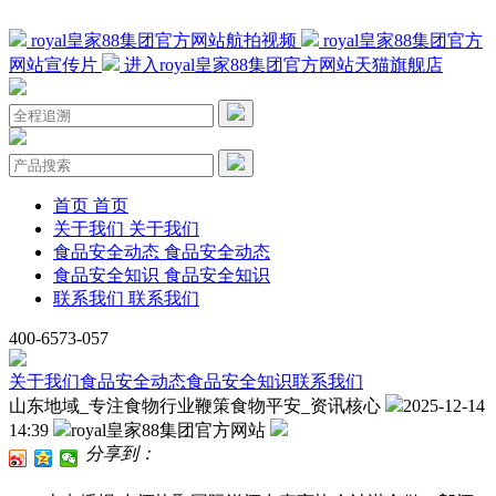
royal皇家88集团官方网站航拍视频
royal皇家88集团官方
网站宣传片
进入royal皇家88集团官方网站天猫旗舰店
首页
首页
关于我们
关于我们
食品安全动态
食品安全动态
食品安全知识
食品安全知识
联系我们
联系我们
400-6573-057
关于我们
食品安全动态
食品安全知识
联系我们
山东地域_专注食物行业鞭策食物平安_资讯核心
2025-12-14
14:39
royal皇家88集团官方网站
分享到：