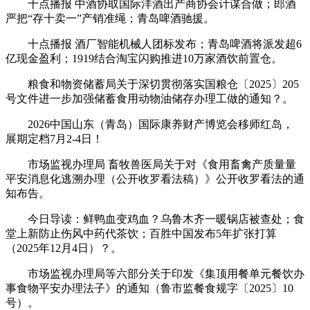
十点播报 中酒协取国际洋酒出产商协会计谋合做；郎酒
严把“存十卖一”产销准绳；青岛啤酒驰援。
十点播报 酒厂智能机械人团标发布；青岛啤酒将派发超6
亿现金盈利；1919结合淘宝闪购推进10万家酒饮前置仓。
粮食和物资储蓄局关于深切贯彻落实国粮仓〔2025〕205
号文件进一步加强储蓄食用动物油储存办理工做的通知？。
2026中国山东（青岛）国际康养财产博览会移师红岛，
展期定档7月2-4日！
市场监视办理局 畜牧兽医局关于对《食用畜禽产质量量
平安消息化逃溯办理（公开收罗看法稿）》公开收罗看法的通
知布告。
今日导读：鲜鸭血变鸡血？乌鲁木齐一暖锅店被查处；食
堂上新防止伤风中药代茶饮；百胜中国发布5年扩张打算
（2025年12月4日）？。
市场监视办理局等六部分关于印发《集顶用餐单元餐饮办
事食物平安办理法子》的通知（鲁市监餐食规字〔2025〕10
号）。