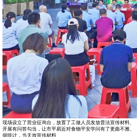
现场设立了营业征询台，放置了工做人员发放普法宣传材料、
开展有问答勾当，让市平易近对食物平安学问有了更曲不雅、
据统计，当天放宣传材料