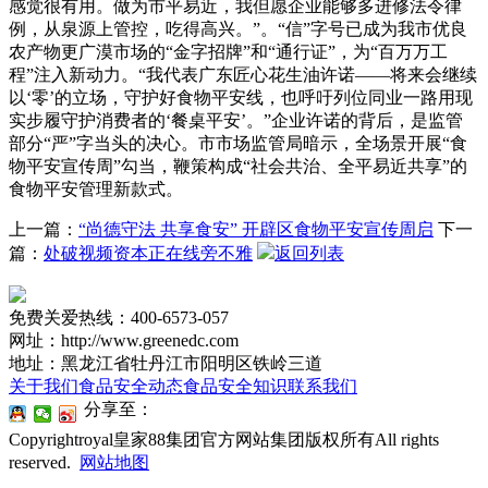
感觉很有用。做为市平易近，我但愿企业能够多进修法令律
例，从泉源上管控，吃得高兴。”。“信”字号已成为我市优良
农产物更广漠市场的“金字招牌”和“通行证”，为“百万万工
程”注入新动力。“我代表广东匠心花生油许诺——将来会继续
以‘零’的立场，守护好食物平安线，也呼吁列位同业一路用现
实步履守护消费者的‘餐桌平安’。”企业许诺的背后，是监管
部分“严”字当头的决心。市市场监管局暗示，全场景开展“食
物平安宣传周”勾当，鞭策构成“社会共治、全平易近共享”的
食物平安管理新款式。
上一篇：
“尚德守法 共享食安” 开辟区食物平安宣传周启
下一
篇：
处破视频资本正在线旁不雅
返回列表
免费关爱热线：400-6573-057
网址：http://www.greenedc.com
地址：黑龙江省牡丹江市阳明区铁岭三道
关于我们
食品安全动态
食品安全知识
联系我们
分享至：
Copyrightroyal皇家88集团官方网站集团版权所有All rights
reserved.
网站地图