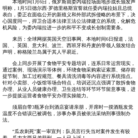
本地时间1月6日，俄罗斯就委内瑞拉场面地步成长颁发声
明称，1月5日德尔西·罗德里格斯宣誓就任委内瑞拉姑且总统
表白，委正在面临公开的新殖义和外部武拆侵略的布景下，决
心国度同一，捍卫合适本法律王法公法律建立的系统，化解危
机风险，为委内瑞拉进一步的和平不变成长创制需要条。
来历：全球网据英国天空旧事网、本地时间6日报道，法
国、、英国、意大利、波兰、西班牙和丹麦的带领人颁发结合
声明，称格陵兰岛属于其人平易近。
会上同步开展了食物平安专题培训，连系日常运营现实，
通过案例、现场演示等体例，环绕食物采购索证索票、储存前
提节制、加工过程规范、餐具清洗消毒等内容进行系统指点。
针对小卖部、小饭馆等场合特点，培训还沉点强调了散拆食物
办理、从业人员健康办理、卫生连结等环节环节留意事项，进
一步提拔运营者食物平安办理实操能力。
须眉自带3瓶茅台到酒店宴请亲朋，开席时一摸酒瓶发觉
温度不合错误已被调包，涉事办事员被依法采纳刑事强制办
法。
“瓜农刺死”案一审宣判：队员言行失当对案件发生有较
着，瓜农方两兄弟获刑，一人已上诉！