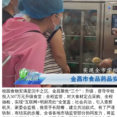
校园食物安满是沉中之沉。金昌聚焦“三个”：升级，督导学校
投入507万元升级食堂；全程监管，对大食材定点采购、全程
抽检，实现“互联网+明厨亮灶”全笼盖；社会共治，引入查察
机关、家委会监视，推里手长陪餐，建立共治款式。有了严谨
轨制，有结实的步履。全省各地市场监管部分协同发力，将监