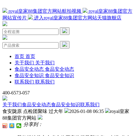
royal皇家88集团官方网站航拍视频
royal皇家88集团官方
网站宣传片
进入royal皇家88集团官方网站天猫旗舰店
首页
首页
关于我们
关于我们
食品安全动态
食品安全动态
食品安全知识
食品安全知识
联系我们
联系我们
400-6573-057
关于我们
食品安全动态
食品安全知识
联系我们
食安陇原 点检团聚味 过大年
2026-01-08 06:35
royal皇家
88集团官方网站
分享到：