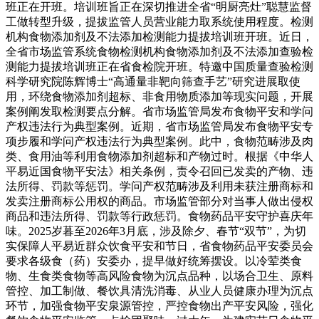
班正在开班。培训班旨正在深切推进全省“明厨亮灶”聪慧监督
工做转型升级，提拔监管人员营业能力取系统使用程度。检测
机构食物添加剂及不法添加检测能力提拔培训班开班。近日，
全省市场监管系统食物检测机构食物添加剂及不法添加查验检
测能力提拔培训班正在省食检院开班。特邀中国质量查验检测
科学研究院陈辉博士“高通量非靶向筛查手艺”研究进展取使
用，环绕食物添加剂超标、非食用物质添加等现实问题，开展
案例阐发取检测要点分解。省市场监管局发布食物平安和学问
产权违法行为典型案例。近期，省市场监管局发布食物平安专
项步履和学问产权违法行为典型案例。此中，食物范畴涉及肉
类、食用油等利用食物添加剂超标和产物过时。根据《中华人
平易近国食物平安法》相关条例，责令召回已发卖的产物、违
法所得、罚款等惩罚。学问产权范畴涉及利用未获注册商标和
发卖注册商标公用权的商品。市场监管部分对当事人做出侵权
商品和违法所得、罚款等行政惩罚。食物药品平安守护喜庆年
味。2025岁暮至2026年3月底，涉及除夕、春节“双节”，为切
实保障人平易近群众饮食平安和节日，省食物药品平安委员会
要求各级食（药）安委办，提早做好统筹摆设。以冷荤类食
物、生食类食物等高风险食物为沉点品种，以场合卫生、原料
管控、加工制做、餐饮具清洗消毒、从业人员健康办理为沉点
环节，加强食物平安泉源管控，严控食物出产平安风险，强化