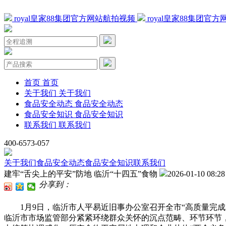
royal皇家88集团官方网站航拍视频
royal皇家88集团官
首页
首页
关于我们
关于我们
食品安全动态
食品安全动态
食品安全知识
食品安全知识
联系我们
联系我们
400-6573-057
关于我们
食品安全动态
食品安全知识
联系我们
建牢“舌尖上的平安”防地 临沂“十四五”食物
2026-01-10 08:28
分享到：
1月9日，临沂市人平易近旧事办公室召开全市“高质量完成‘
临沂市市场监管部分紧紧环绕群众关怀的沉点范畴、环节环节