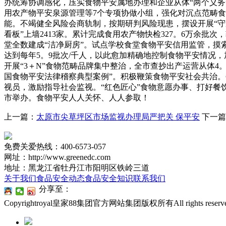
办统筹协调感化，压实食物平安属地办理和企业从体“两个义
用农产物平安泉源管理等7个专项协做小组，强化对沉点范畴
能。不竭健全风险会商轨制，按期研判风险现患，摆设开展“守查
看板”上墙2413家。累计完成食用农产物快检327。6万余批
堂全数建成“洁净厨房”。试点学校食堂食物平安信用监管，摸索
达到每年5。9批次/千人，以此愈加精确地控制食物平安情况
开展“3＋N”食物范畴品牌集中整治，全市查抄出产运营从体4
国食物平安法律稽察典型案例”。积极鞭策食物平安社会共治。
视员，激励指导社会监视。“红色匠心”食物意愿办事、打好餐饮
市举办。食物平安人人关怀、人人参取！
上一篇：
太原市尖草坪区市场监视办理局严把关 保平安
下一篇
免费关爱热线：400-6573-057
网址：http://www.greenedc.com
地址：黑龙江省牡丹江市阳明区铁岭三道
关于我们
食品安全动态
食品安全知识
联系我们
分享至：
Copyrightroyal皇家88集团官方网站集团版权所有All rights reserv