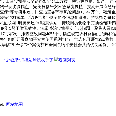
务”，出台食物平安全链条监管分工方案，鞭策种养殖、出产、存
食物平安协调指点。完美食物平安应急系统扶植，按期开展应急
保”等专项步履，排查措置各环节风险问题1。47万个。鞭策企业
次，鞭策1721家单元实现生猪产物全链条消息化逃溯。持续指导
“互联网+明厨亮灶”AI聪慧识别。持续阐扬食物平安抽检“前哨”
，加强监督工做无效性。沉拳整治食物平安凸起问题。聚焦肉及
。17万家次，排查整改问题4055个，指点规范农村食物供货商和
每年组织开展食物平安宣传周系列勾当，常态化开展“你点我检”、
华侈“组合拳”2个案例获评全国食物平安社会共治优良案例。食物
：
借“糖果”打擦边球该收手了
返回列表
ed.
网站地图