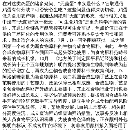
在对这类鸡蛋的诸多疑问。“无菌蛋” 事实是什么？它取通俗
鸡蛋有何分歧？可否安心生吃？这些问题值得深切切磋。鸡蛋
做为食用农产物，很难达到绝对“无菌”的形态。现行相关尺度
中没有“无菌蛋”这一概念，“可生食鸡蛋”是更为科学严谨的表
述，其通过全链条严酷管控实现可生食前提，焦点价值正在于
供给了差同化的食用体验。消费者可连系本身饮食习惯和需
求，做出适合本人的选择。7月，D—阿洛酮糖获批，成为我
国第一个核准为新食物原料的生物合成食物原料。由此，生物
合成食物原料正在我国正式起头落地使用，为食物原料范畴带
来新的成长机缘。10月，《地方关于制定国平易近经济和社会
成长第十五个五年规划的》明白提出要鞭策生物制制等成为新
的经济增加点，再次为生物合成食物原料带来政策利好。D-
阿洛酮糖获批为新食物原料，表白我国合成生物手艺正在食物
范畴使用的手艺能力、政策保障已相对成熟。合成生物手艺是
引领食物配料财产升级的主要抓手，其正在食物行业使用也要
做好持久成长规划，要尽快完成顶层设想，提拔我国合成生物
手艺的理论研究取手艺立异程度，建立生物合成食物配料风险
评估手艺系统等。7月，某地发发展儿血铅非常事务，相关部
分高度注沉，成立查询拜访组查询拜访措置。该事务反映出相
关人员食物平安认识稀薄，为使食物色泽鲜艳，正在颜料外包
拆明白标识“不成食用”的环境下，将非食用颜料掺入面粉用于